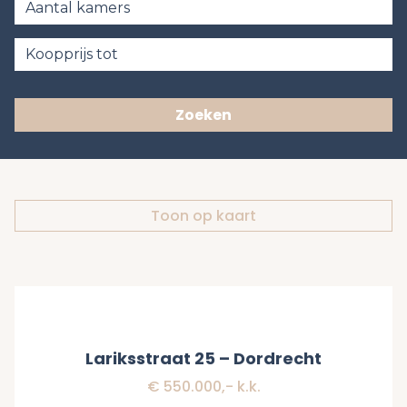
Zoeken
Toon op kaart
Verkocht
Lariksstraat 25 – Dordrecht
€ 550.000,- k.k.