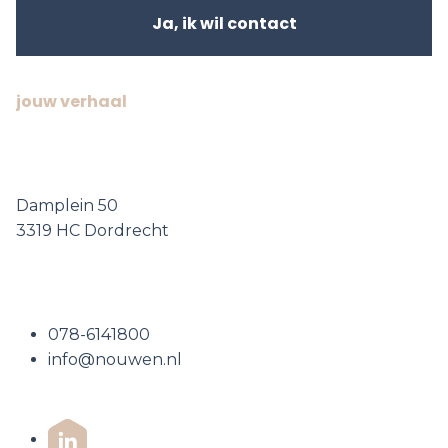
Ja, ik wil contact
Jouw huis,
jouw verhaal
Bezoek ons
Damplein 50
3319 HC Dordrecht
Neem contact op
078-6141800
info@nouwen.nl