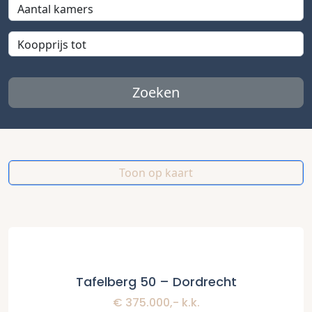
Zoeken
Toon op kaart
Verkocht
Tafelberg 50 – Dordrecht
€ 375.000,- k.k.