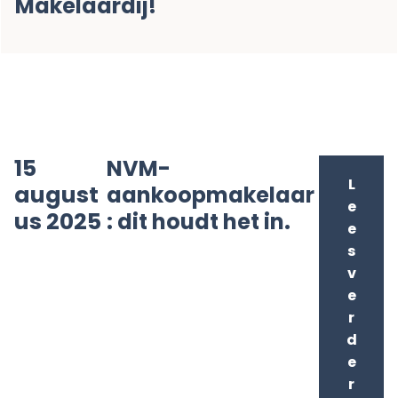
Makelaardij!
15
NVM-
L
august
aankoopmakelaar
e
us 2025
: dit houdt het in.
e
s
v
e
r
d
e
r