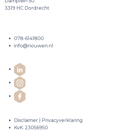
Damplein 50
3319 HC Dordrecht
Neem contact op
078-6141800
info@nouwen.nl
Disclaimer
|
Privacyverklaring
KvK: 23056950