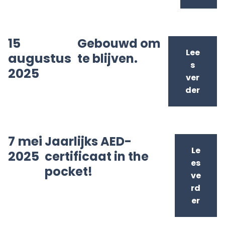
15
Gebouwd om
Lee
augustus
te blijven.
s
2025
ver
der
7 mei
Jaarlijks AED-
Le
2025
certificaat in the
es
pocket!
ve
rd
er