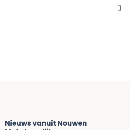
Me
Da’s nou
nieuws
Nieuws vanuit Nouwen