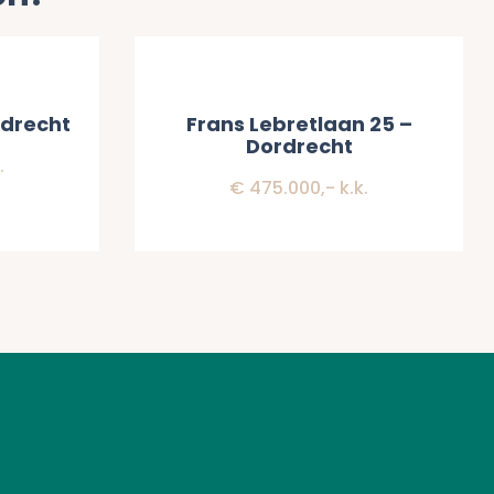
Verkocht
rdrecht
Frans Lebretlaan 25 –
Dordrecht
.
€ 475.000,- k.k.