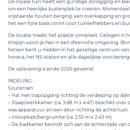
De royale tuin heeft een gunstige zonligging en bi
om een heerlijke buitenplek te creëren. Momenteel 
vrijstaande houten berging, een overkapping en gr
het een fijne basis vormt voor tuinliefhebbers en b
De locatie maakt het plaatje compleet. Gelegen in 
Krispijn woon je hier in een sfeervolle omgeving. Bi
fietsen bent u midden in het gezellige centrum van
horeca, het NS-station en alle dagelijkse voorzieni
De oplevering is einde 2026 gewenst.
INDELING:
Souterrain:
– Hal met trapopgang richting de verdieping op dijk
– Slaap/werkkamer (ca. 3.68 m x 4.47) beschikt over 
was apparatuur en een deur richting de achtertuin.
– Inloopkast/bergruimte (ca. 2.55 m x 2.43 m).
– De badkamer bevindt zich aan de achterzijde van 