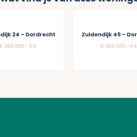
t
Verkocht
dijk 24 – Dordrecht
Zuidendijk 45 – Do
€ 360.000,- k.k.
€ 300.000,- k.k