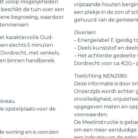
edt volop mogelijkheden
vrijstaande houten berging
beschikt de tuin over een
een plekje in de zon of s
oene begroeiing, waardoor
gehuurd van de gemeente
uitenmensen.
Diversen:
het karaktervolle Oud-
– Energielabel E (geldig t
nnen slechts 5 minuten
– Deels kunststof en deel
 Dordrecht, met winkels,
– Het achterste gedeelt
ngen binnen handbereik.
Dordrecht voor ca. €20,– p
Toelichting NEN2580
Deze informatie is door 
Onzerzijds wordt echter 
onvolledigheid, onjuisthe
niveau.
opgegeven maten en opperv
de opstelplaats voor de
voorwaarden.
De Meetinstructie is geb
om een meer eenduidige 
de woning en is voorzien
een indicatie van de gebru