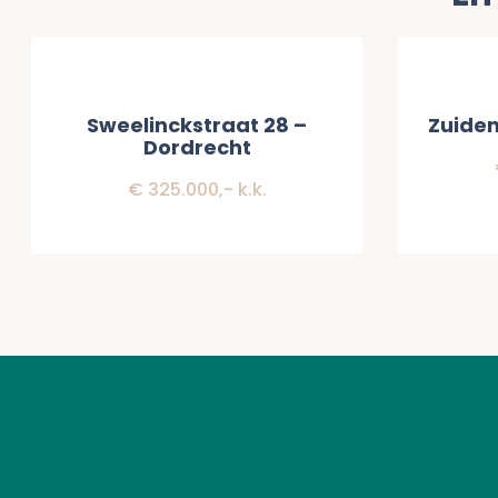
Verkocht
Verkoch
Sweelinckstraat 28 –
Zuiden
Dordrecht
€ 325.000,- k.k.