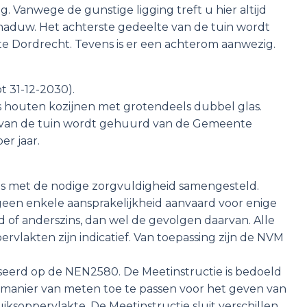
. Vanwege de gunstige ligging treft u hier altijd
chaduw. Het achterste gedeelte van de tuin wordt
 Dordrecht. Tevens is er een achterom aanwezig.
ot 31-12-2030).
s houten kozijnen met grotendeels dubbel glas.
e van de tuin wordt gehuurd van de Gemeente
er jaar.
ons met de nodige zorgvuldigheid samengesteld.
geen enkele aansprakelijkheid aanvaard voor enige
id of anderszins, dan wel de gevolgen daarvan. Alle
lakten zijn indicatief. Van toepassing zijn de NVM
aseerd op de NEN2580. De Meetinstructie is bedoeld
manier van meten toe te passen voor het geven van
iksoppervlakte. De Meetinstructie sluit verschillen