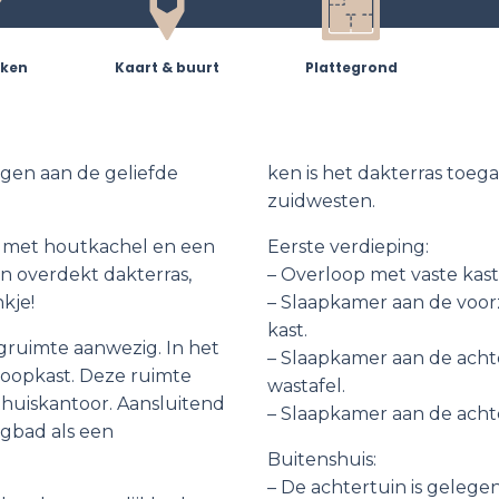
ken
Kaart & buurt
Plattegrond
egen aan de geliefde
ken is het dakterras toega
zuidwesten.
r met houtkachel en een
Eerste verdieping:
n overdekt dakterras,
– Overloop met vaste kast
kje!
– Slaapkamer aan de voorzi
kast.
gruimte aanwezig. In het
– Slaapkamer aan de achte
loopkast. Deze ruimte
wastafel.
thuiskantoor. Aansluitend
– Slaapkamer aan de achter
igbad als een
Buitenshuis:
– De achtertuin is gelege