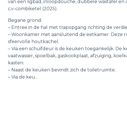
van een ligbad, inloopdouche, dubbele wastafel en 
c.v-combiketel (2025).
Begane grond:
– Entree in de hal met trapopgang richting de verdi
– Woonkamer met aansluitend de eetkamer. Deze ru
sfeervolle houtkachel.
– Via een schuifdeur is de keuken toegankelijk. De 
vaatwasser, spoelbak, gaskookplaat, afzuiging, koelk
kasten.
– Naast de keuken bevindt zich de toiletruimte.
– Via de keu...