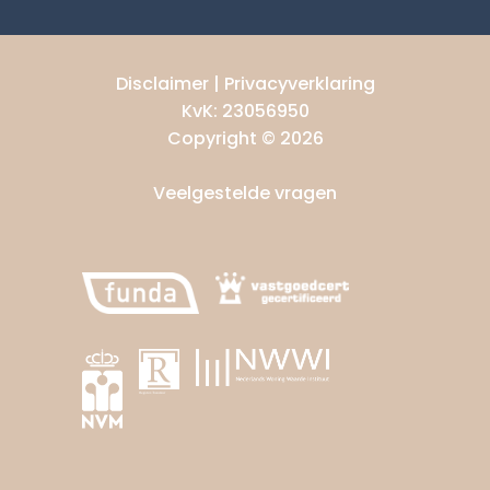
Disclaimer
|
Privacyverklaring
KvK: 23056950
Copyright © 2026
Veelgestelde vragen