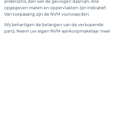
anderszins, dan wel de gevolgen daarvan. Alle
opgegeven maten en oppervlakten zijn indicatief.
Van toepassing zijn de NVM voorwaarden.
Wij behartigen de belangen van de verkopende
partij. Neem uw eigen NVM-aankoopmakelaar mee!
Overdracht
Status
Verkocht
Aanvaarding
In overleg
Inhoud
3
388 m
Vraagprijs