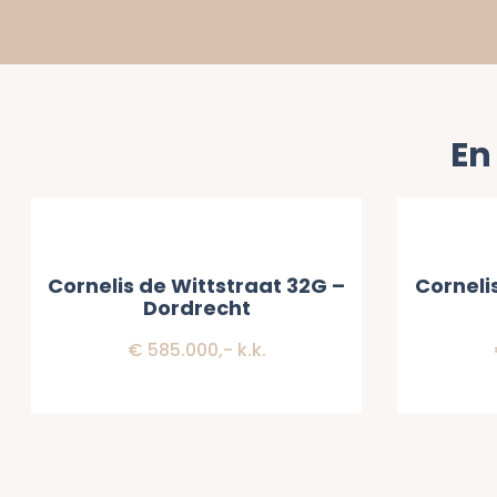
En
Verkocht
Verkoch
Cornelis de Wittstraat 32G –
Corneli
Dordrecht
€ 585.000,- k.k.