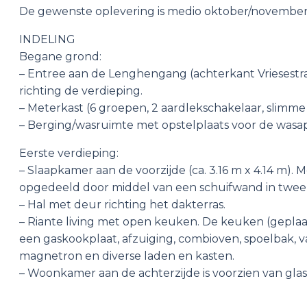
De gewenste oplevering is medio oktober/november
INDELING
Begane grond:
– Entree aan de Lenghengang (achterkant Vriesest
richting de verdieping.
– Meterkast (6 groepen, 2 aardlekschakelaar, slimme
– Berging/wasruimte met opstelplaats voor de wasa
Eerste verdieping:
– Slaapkamer aan de voorzijde (ca. 3.16 m x 4.14 m).
opgedeeld door middel van een schuifwand in twee
– Hal met deur richting het dakterras.
– Riante living met open keuken. De keuken (geplaats
een gaskookplaat, afzuiging, combioven, spoelbak, v
magnetron en diverse laden en kasten.
– Woonkamer aan de achterzijde is voorzien van glas-