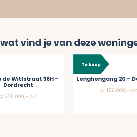
 wat vind je van deze woning
t
Te koop
s de Wittstraat 36H –
Lenghengang 20 – D
Dordrecht
€ 450.000,- k.k
€ 375.000,- k.k.