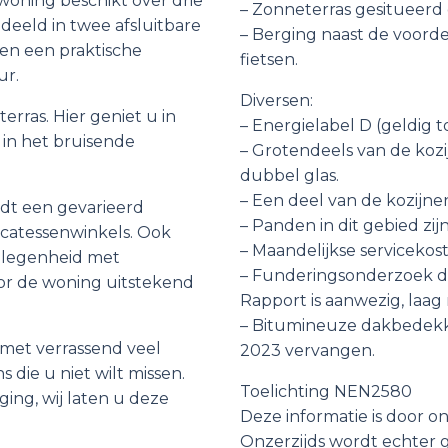
woning beschikt over drie
– Zonneterras gesitueerd o
eeld in twee afsluitbare
– Berging naast de voorde
 en een praktische
fietsen.
ur.
Diversen:
erras. Hier geniet u in
– Energielabel D (geldig t
n in het bruisende
– Grotendeels van de kozi
dubbel glas.
– Een deel van de kozijne
iedt een gevarieerd
– Panden in dit gebied zi
icatessenwinkels. Ook
– Maandelijkse servicekos
gelegenheid met
– Funderingsonderzoek d.m
or de woning uitstekend
Rapport is aanwezig, laag r
– Bitumineuze dakbedekkin
 met verrassend veel
2023 vervangen.
s die u niet wilt missen.
Toelichting NEN2580
ing, wij laten u deze
Deze informatie is door 
Onzerzijds wordt echter 