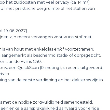
p het zuidoosten met veel privacy (ca. 14 m²).
ur met praktische bergruimte of het stallen van
ot 19-06-2027).
jnen zijn recent vervangen voor kunststof met
n is van hout met enkelglas en/of voorzetramen.
jn aangemerkt als beschermd stads- of dorpsgezicht.
ten aan de VvE is €40,–
.v. een QuickScan (0-meting), is recent uitgevoerd.
isico.
g van de eerste verdieping en het dakterras zijn in
ons met de nodige zorgvuldigheid samengesteld.
geen enkele aansprakelijkheid aanvaard voor enige