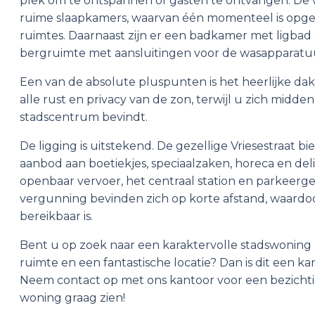
plek om te ontspannen of gasten te ontvangen. De 
ruime slaapkamers, waarvan één momenteel is opged
ruimtes. Daarnaast zijn er een badkamer met ligbad
bergruimte met aansluitingen voor de wasapparatu
Een van de absolute pluspunten is het heerlijke dakt
alle rust en privacy van de zon, terwijl u zich midde
stadscentrum bevindt.
De ligging is uitstekend. De gezellige Vriesestraat b
aanbod aan boetiekjes, speciaalzaken, horeca en del
openbaar vervoer, het centraal station en parkeer
vergunning bevinden zich op korte afstand, waardo
bereikbaar is.
Bent u op zoek naar een karaktervolle stadswoning
ruimte en een fantastische locatie? Dan is dit een kan
Neem contact op met ons kantoor voor een bezichtig
woning graag zien!