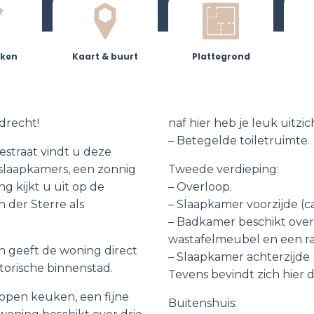
ken
Kaart & buurt
Plattegrond
drecht!
naf hier heb je leuk uitzic
– Betegelde toiletruimte.
straat vindt u deze
 slaapkamers, een zonnig
Tweede verdieping:
g kijkt u uit op de
– Overloop.
n der Sterre als
– Slaapkamer voorzijde (ca
– Badkamer beschikt over
wastafelmeubel en een ra
en geeft de woning direct
– Slaapkamer achterzijde (
storische binnenstad.
Tevens bevindt zich hier d
open keuken, een fijne
Buitenshuis: