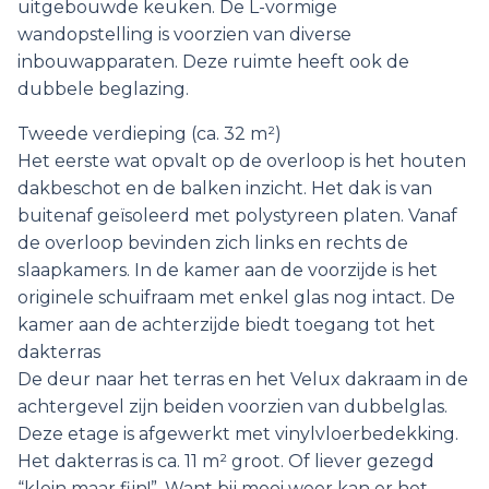
uitgebouwde keuken. De L-vormige
wandopstelling is voorzien van diverse
inbouwapparaten. Deze ruimte heeft ook de
dubbele beglazing.
Tweede verdieping (ca. 32 m²)
Het eerste wat opvalt op de overloop is het houten
dakbeschot en de balken inzicht. Het dak is van
buitenaf geïsoleerd met polystyreen platen. Vanaf
de overloop bevinden zich links en rechts de
slaapkamers. In de kamer aan de voorzijde is het
originele schuifraam met enkel glas nog intact. De
kamer aan de achterzijde biedt toegang tot het
dakterras
De deur naar het terras en het Velux dakraam in de
achtergevel zijn beiden voorzien van dubbelglas.
Deze etage is afgewerkt met vinylvloerbedekking.
Het dakterras is ca. 11 m² groot. Of liever gezegd
“klein maar fijn!”. Want bij mooi weer kan er het