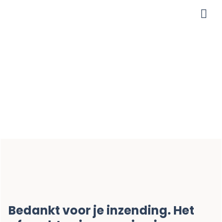
Me
En nu duimen
maar!
Bedankt voor je inzending. Het