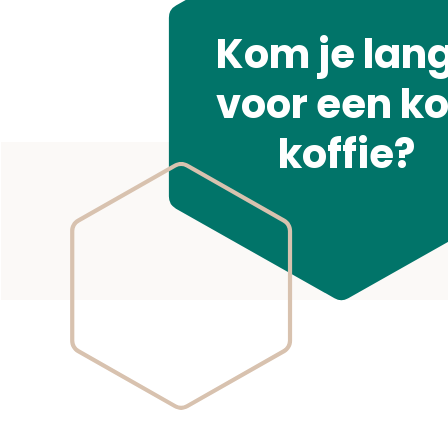
Kom je lan
voor een k
koffie?