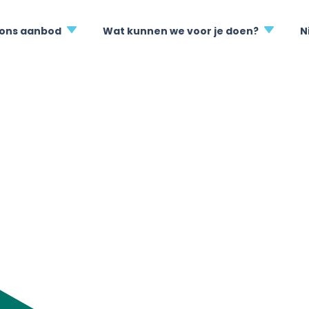
 ons aanbod
Wat kunnen we voor je doen?
N